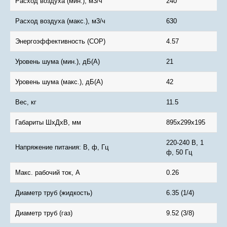
Расход воздуха (мин.), м3/ч
240
Расход воздуха (макс.), м3/ч
630
Энергоэффективность (COP)
4.57
Уровень шума (мин.), дБ(А)
21
Уровень шума (макс.), дБ(А)
42
Вес, кг
11.5
Габариты ШхДхВ, мм
895x299x195
220-240 В, 1
Напряжение питания: В, ф, Гц
ф, 50 Гц
Макс. рабочий ток, А
0.26
Диаметр труб (жидкость)
6.35 (1/4)
Диаметр труб (газ)
9.52 (3/8)