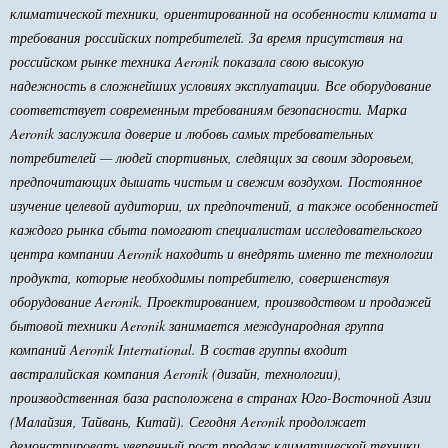
климатической техники, ориентированной на особенности климата и
требования российских потребителей. За время присутствия на
российском рынке техника Aeronik показала свою высокую
надежность в сложнейших условиях эксплуатации. Все оборудование
соответствует современным требованиям безопасности. Марка
Aeronik заслужила доверие и любовь самых требовательных
потребителей — людей спортивных, следящих за своим здоровьем,
предпочитающих дышать чистым и свежим воздухом. Постоянное
изучение целевой аудитории, их предпочтений, а также особенностей
каждого рынка сбыта помогают специалистам исследовательского
центра компании Aeronik находить и внедрять именно те технологии
продукта, которые необходимы потребителю, совершенствуя
оборудование Aeronik. Проектированием, производством и продажей
бытовой техники Aeronik занимается международная группа
компаний Aeronik International. В состав группы входит
австралийская компания Aeronik (дизайн, технологии),
производственная база расположена в странах Юго-Восточной Азии
(Малайзия, Тайвань, Китай). Сегодня Aeronik продолжает
демонстрировать уверенный рост продаж климатической техники,