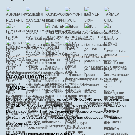
Особенности:
ТИХИЕ
Внутренние блоки сплит-систем серии SRK-ZSPR имеют уровень шума
от 23 дБ(А), что сравнимо с шепотом человека, который находится от
Вас на расстоянии 1 метра. Уровень шума самого мощного блока
составляет от 26 дБ(А), что крайне мало для оборудования данной
категории мощности.
БЫСТРО ОХЛАЖДАЮТ