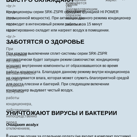
Кондиционеры серии SRK-ZSPR обладают функцией HI POWER
(повышенной мощности). При активации данного режима кондиционер
переходит в интенсивный режим работы и за 15 минут
гарантированно охладит или нагреет воздух в помещении.
ЗАБОТЯТСЯ О ЗДОРОВЬЕ
При каждом выключении сплит-системы серии SRK-ZSPR
автоматически будет запущен режим самоочистки: кондиционер
осушает внутренние компоненты от образовавшегося во время
работы конденсата. Благодаря данному режиму внутри кондиционера
не скапливается влага, которая может служить благоприятной средой
для роста плесени и бактерий. При следующем включении
кондиционер выдувает чистый воздух.
УНИЧТОЖАЮТ ВИРУСЫ И БАКТЕРИИ
Очищают воздух
В качестве опции за отдельную оплату (не входит в комплект поставки)