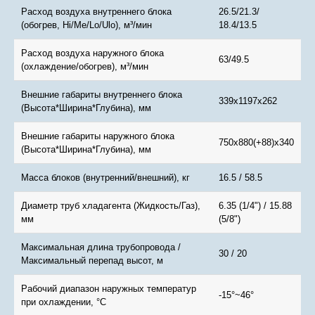
Расход воздуха внутреннего блока
26.5/21.3/
(обогрев, Hi/Me/Lo/Ulo), м³/мин
18.4/13.5
Расход воздуха наружного блока
63/49.5
(охлаждение/обогрев), м³/мин
Внешние габариты внутреннего блока
339x1197x262
(Высота*Ширина*Глубина), мм
Внешние габариты наружного блока
750x880(+88)x340
(Высота*Ширина*Глубина), мм
Масса блоков (внутренний/внешний), кг
16.5 / 58.5
Диаметр труб хладагента (Жидкость/Газ),
6.35 (1/4") / 15.88
мм
(5/8")
Максимальная длина трубопровода /
30 / 20
Максимальный перепад высот, м
Рабочий диапазон наружных температур
-15°~46°
при охлаждении, °С