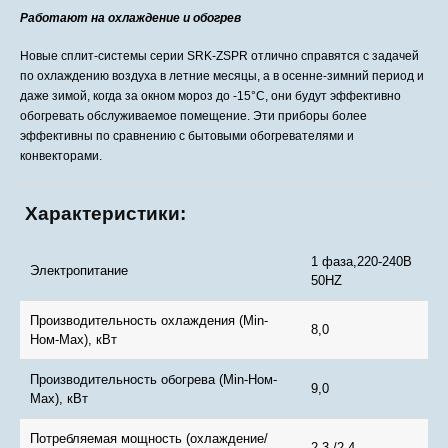
Работают на охлаждение и обогрев
Новые сплит-системы серии SRK-ZSPR отлично справятся с задачей
по охлаждению воздуха в летние месяцы, а в осенне-зимний период и
даже зимой, когда за окном мороз до -15°С, они будут эффективно
обогревать обслуживаемое помещение. Эти приборы более
эффективны по сравнению с бытовыми обогревателями и
конвекторами.
Характеристики:
1 фаза,220-240В
Электропитание
50HZ
Производительность охлаждения (Min-
8,0
Ном-Max), кВт
Производительность обогрева (Min-Ном-
9,0
Max), кВт
Потребляемая мощность (охлаждение/
2.3 /2.4