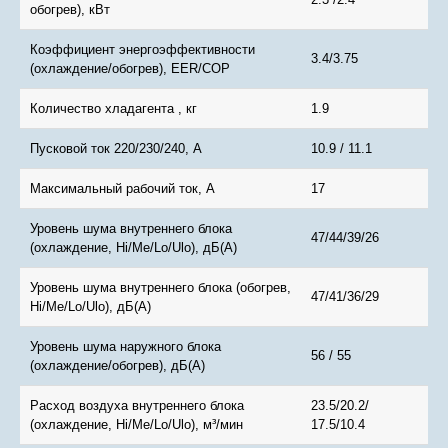
обогрев), кВт
Коэффициент энергоэффективности
3.4/3.75
(охлаждение/обогрев), EER/COP
Количество хладагента , кг
1.9
Пусковой ток 220/230/240, А
10.9 / 11.1
Максимальный рабочий ток, A
17
Уровень шума внутреннего блока
47/44/39/26
(охлаждение, Hi/Me/Lo/Ulo), дБ(А)
Уровень шума внутреннего блока (обогрев,
47/41/36/29
Hi/Me/Lo/Ulo), дБ(А)
Уровень шума наружного блока
56 / 55
(охлаждение/обогрев), дБ(А)
Расход воздуха внутреннего блока
23.5/20.2/
(охлаждение, Hi/Me/Lo/Ulo), м³/мин
17.5/10.4