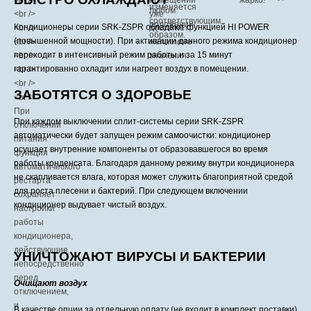
Кондиционеры серии SRK-ZSPR обладают функцией HI POWER
(повышенной мощности). При активации данного режима кондиционер
переходит в интенсивный режим работы и за 15 минут
гарантированно охладит или нагреет воздух в помещении.
ЗАБОТЯТСЯ О ЗДОРОВЬЕ
При каждом выключении сплит-системы серии SRK-ZSPR
автоматически будет запущен режим самоочистки: кондиционер
осушает внутренние компоненты от образовавшегося во время
работы конденсата. Благодаря данному режиму внутри кондиционера
не скапливается влага, которая может служить благоприятной средой
для роста плесени и бактерий. При следующем включении
кондиционер выдувает чистый воздух.
УНИЧТОЖАЮТ ВИРУСЫ И БАКТЕРИИ
Очищают воздух
В качестве опции за отдельную оплату (не входит в комплект поставки)