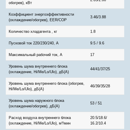
обогрев), кВт
Коэффициент энергоэффективности
3.46/3.88
(охлаждение/обогрев), EER/COP
Количество хладагента , кг
1.8
Пусковой ток 220/230/240, А
9.5 / 9.6
Максимальный рабочий ток, A
17
Уровень шума внутреннего блока
44/41/37/25
(охлаждение, Hi/Me/Lo/Ulo), дБ(А)
Уровень шума внутреннего блока (обогрев,
46/39/35/28
Hi/Me/Lo/Ulo), дБ(А)
Уровень шума наружного блока
53 / 51
(охлаждение/обогрев), дБ(А)
Расход воздуха внутреннего блока
20.5/18.6/
(охлаждение, Hi/Me/Lo/Ulo), м³/мин
16.2/10.4