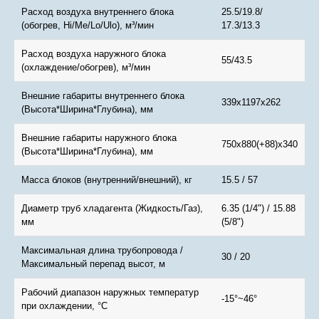
Расход воздуха внутреннего блока
25.5/19.8/
(обогрев, Hi/Me/Lo/Ulo), м³/мин
17.3/13.3
Расход воздуха наружного блока
55/43.5
(охлаждение/обогрев), м³/мин
Внешние габариты внутреннего блока
339x1197x262
(Высота*Ширина*Глубина), мм
Внешние габариты наружного блока
750x880(+88)x340
(Высота*Ширина*Глубина), мм
Масса блоков (внутренний/внешний), кг
15.5 / 57
Диаметр труб хладагента (Жидкость/Газ),
6.35 (1/4") / 15.88
мм
(5/8")
Максимальная длина трубопровода /
30 / 20
Максимальный перепад высот, м
Рабочий диапазон наружных температур
-15°~46°
при охлаждении, °С