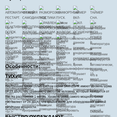
Особенности:
ТИХИЕ
Внутренние блоки сплит-систем серии SRK-ZSPR имеют уровень шума
от 23 дБ(А), что сравнимо с шепотом человека, который находится от
Вас на расстоянии 1 метра. Уровень шума самого мощного блока
составляет от 26 дБ(А), что крайне мало для оборудования данной
категории мощности.
БЫСТРО ОХЛАЖДАЮТ