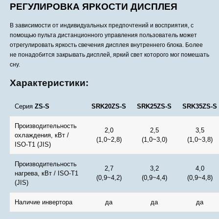
РЕГУЛИРОВКА ЯРКОСТИ ДИСПЛЕЯ
В зависимости от индивидуальных предпочтений и восприятия, с
помощью пульта дистанционного управления пользователь может
отрегулировать яркость свечения дисплея внутреннего блока. Более
не понадобится закрывать
дисплей, яркий свет которого мог помешать
сну.
Характеристики:
Серия
ZS-S
SRK20ZS-S
SRK25ZS-S
SRK35ZS-S
Производительность
2,0
2,5
3,5
охлаждения, кВт /
(1,0~2,8)
(1,0~3,0)
(1,0~3,8)
ISO-T1 (JIS)
Производительность
2,7
3,2
4,0
нагрева, кВт / ISO-T1
(0,9~4,2)
(0,9~4,4)
(0,9~4,8)
(JIS)
Наличие инвертора
да
да
да