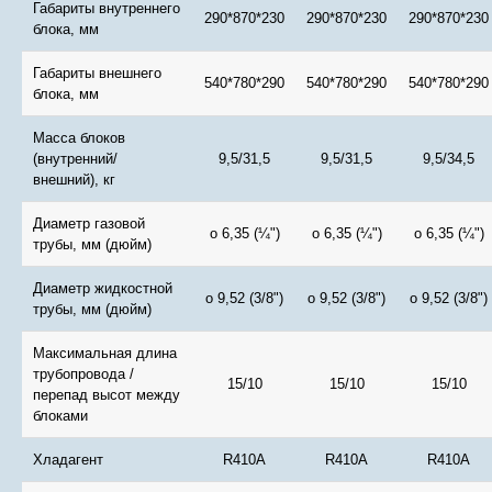
Габариты внутреннего
290*870*230
290*870*230
290*870*230
блока, мм
Габариты внешнего
540*780*290
540*780*290
540*780*290
блока, мм
Масса блоков
(внутренний/
9,5/31,5
9,5/31,5
9,5/34,5
внешний), кг
Диаметр газовой
o 6,35 (¼")
o 6,35 (¼")
o 6,35 (¼")
трубы, мм (дюйм)
Диаметр жидкостной
o 9,52 (3/8")
o 9,52 (3/8")
o 9,52 (3/8")
трубы, мм (дюйм)
Максимальная длина
трубопровода /
15/10
15/10
15/10
перепад высот между
блоками
Хладагент
R410A
R410A
R410A