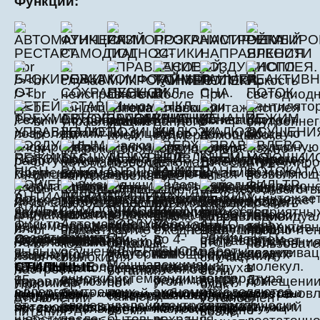
Функции:
Особенности:
СТИЛЬНЫЕ
Новые настенные кондиционеры Mitsubishi Heavy Industries серий
SRK- ZSX и SRK-ZS были спроектированы в миланской студии