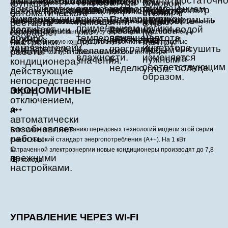
промышленного дизайна TENSA SRL.
Лучшие итальянские дизайнеры работали над концептом с целью его
соответствия изысканному вкусу европейских потребителей, и
предложили новую конструкцию внутреннего блока: плавные
обтекаемые контуры гармоничны в любом интерьере.
ЭКОНОМИЧНЫЕ
A++
Благодаря использованию передовых технологий модели этой серии
имеют высокий стандарт энергопотребления (А++). На 1 кВт
затраченной электроэнергии новые кондиционеры производят до 7,8
кВт холода.
УПРАВЛЕНИЕ ЧЕРЕЗ WI-FI