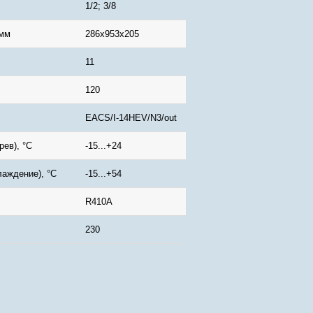
1/2; 3/8
 мм
286x953x205
11
120
EACS/I-14HEV/N3/out
рев), °C
-15...+24
лаждение), °C
-15...+54
R410A
230