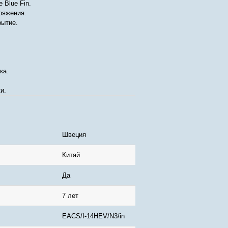
 Blue Fin.
ряжения.
рытие.
ка.
и.
Швеция
Китай
Да
7 лет
EACS/I-14HEV/N3/in