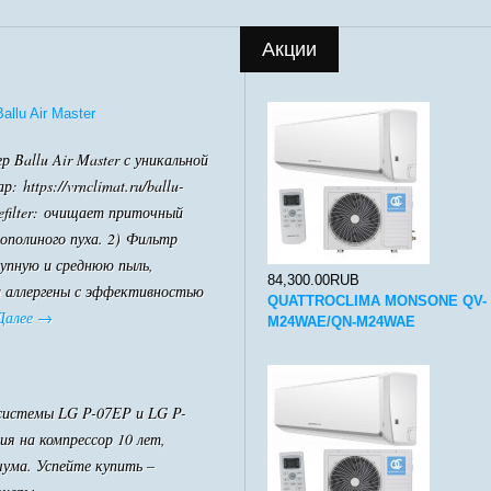
Акции
llu Air Master
 Ballu Air Master с уникальной
 https://vrnclimat.ru/ballu-
efilter: очищает приточный
ополиного пуха. 2) Фильтр
упную и среднюю пыль,
84,300.00RUB
и аллергены с эффективностью
QUATTROCLIMA MONSONE QV-
Далее
→
M24WAE/QN-M24WAE
системы LG P-07EP и LG P-
я на компрессор 10 лет,
шума. Успейте купить –