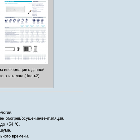
ра информации о данной
ого каталога (Часть2)
ология.
е/ обогрев/осушение/вентиляция.
 до +54 °C.
 шума.
ьного времени.