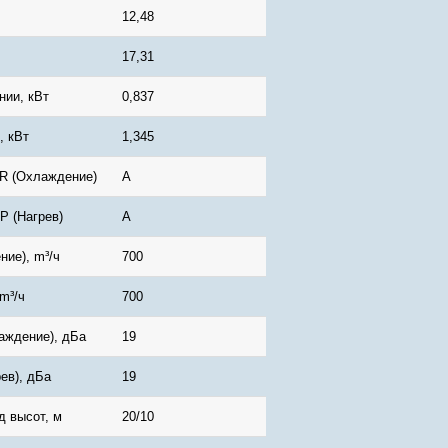
12,48
17,31
нии, кВт
0,837
, кВт
1,345
R (Охлаждение)
А
 (Нагрев)
А
ие), m³/ч
700
m³/ч
700
аждение), дБа
19
ев), дБа
19
д высот, м
20/10