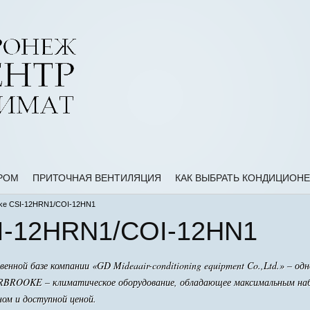
РОМ
ПРИТОЧНАЯ ВЕНТИЛЯЦИЯ
КАК ВЫБРАТЬ КОНДИЦИОНЕ
ke CSI-12HRN1/COI-12HN1
SI-12HRN1/COI-12HN1
ной базе компании «GD Mideaair-conditioning equipment Co.,Ltd.» – одн
ERBROOKE – климатическое оборудование, обладающее максимальным наб
ом и доступной ценой.