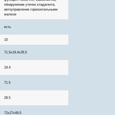
обнаружение утечки хладагента,
автоуправление горизонтальными
жалюзи
есть
10
71,5х19,4х28,5
19.4
71.5
28.5
72х27х49,5