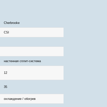
Cherbrooke
CSI
настенная сплит-система
12
35
охлаждение / обогрев