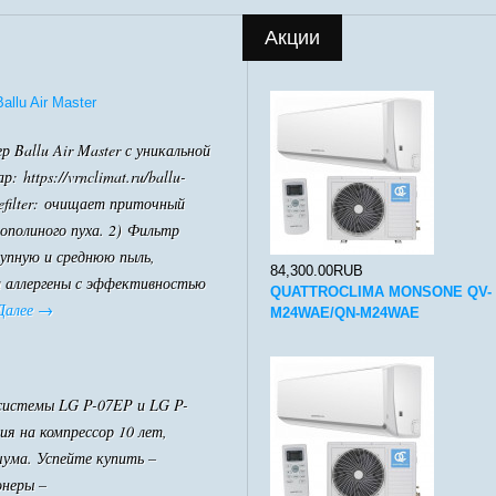
Акции
llu Air Master
 Ballu Air Master с уникальной
 https://vrnclimat.ru/ballu-
efilter: очищает приточный
ополиного пуха. 2) Фильтр
упную и среднюю пыль,
84,300.00RUB
и аллергены с эффективностью
QUATTROCLIMA MONSONE QV-
Далее
→
M24WAE/QN-M24WAE
системы LG P-07EP и LG P-
я на компрессор 10 лет,
шума. Успейте купить –
онеры –