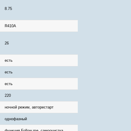
8.75
R410A
26
есть
есть
есть
220
ночной режим, авторестарт
однофазный
функция Follow me, самоочистка,